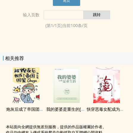
尾页
输入页数
(第
1
/
1
页)当前
100
条/页
相关推荐
炮灰后成了帝国团宠Omega
我的婆婆是重生的[七零]
快穿恶毒女配成为万人迷后
本站面向全網提供無差別服務，提供的作品版權屬於作者。
作品均由網友上傳或系統爬蟲自動抓取自互聯網公開資料。