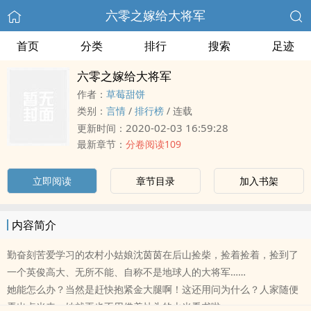
六零之嫁给大将军
首页
分类
排行
搜索
足迹
六零之嫁给大将军
作者：
草莓甜饼
类别：
言情
/
排行榜
/
连载
2020-02-03 16:59:28
更新时间：
最新章节：
分卷阅读109
立即阅读
章节目录
加入书架
内容简介
勤奋刻苦爱学习的农村小姑娘沈茵茵在后山捡柴，捡着捡着，捡到了
一个英俊高大、无所不能、自称不是地球人的大将军……
她能怎么办？当然是赶快抱紧金大腿啊！这还用问为什么？人家随便
弄出点光来，她就再也不用借着灶头的火光看书啦～