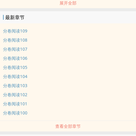
展开全部
布列斯特·维恩大将军：其实，没有灯也挺好……
最新章节
阅读指南：
1、六零娇软小姑娘x星际全能大将军，女主后期是歌唱家
分卷阅读109
2、苏宠撩，超级甜，男主从未来穿越而来，金手指粗大
分卷阅读108
3、本文年代架空，架得很空
分卷阅读107
分卷阅读106
内容标签： 穿越时空 甜文 现代架空 年代文
分卷阅读105
分卷阅读104
分卷阅读103
分卷阅读102
分卷阅读101
分卷阅读100
查看全部章节