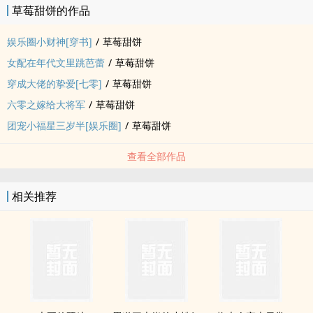
草莓甜饼的作品
娱乐圈小财神[穿书]
/
草莓甜饼
女配在年代文里跳芭蕾
/
草莓甜饼
穿成大佬的挚爱[七零]
/
草莓甜饼
六零之嫁给大将军
/
草莓甜饼
团宠小福星三岁半[娱乐圈]
/
草莓甜饼
查看全部作品
相关推荐