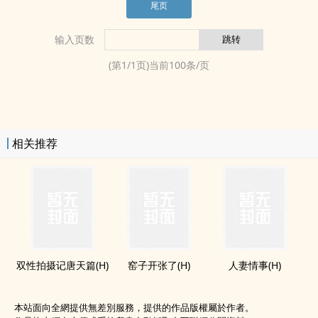
尾页
输入页数
(第
1
/
1
页)当前
100
条/页
相关推荐
双性拍摄记唐天篇(H)
窑子开张了(H)
​­​人​‎妻‍​­情事(H)
本站面向全網提供無差別服務，提供的作品版權屬於作者。