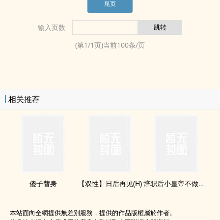
尾页
输入页数
(第
1
/
1
页)当前
100
条/页
相关推荐
傻子替身
【双性】日后再见(H)
辞职后小皇帝不做人了[穿书]
本站面向全網提供無差別服務，提供的作品版權屬於作者。