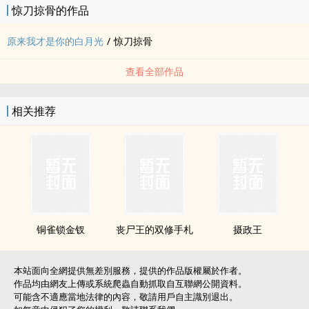
惊刀掠骨的作品
文案废，见谅。
原来我才是你的白月光
/
惊刀掠骨
逻辑废，请不要太在意。
查看全部作品
双向暗恋小甜饼，年上，he。
相关推荐
内容标签： 甜文 现代架空 爽文 校园
铜雀锁金钗
丧尸王的双修手札
摄政王
本站面向全網提供無差別服務，提供的作品版權屬於作者。
作品均由網友上傳或系統爬蟲自動抓取自互聯網公開資料。
可能含不適應當地法律的內容，敬請用戶自主識別退出。