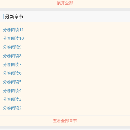
展开全部
报考大学时，江枫阳毫不犹豫地选了徐殊行读的学校，就为了能再多
靠近徐殊行一点点。
最新章节
***
分卷阅读11
据传闻，C大的某徐姓大佬恋爱了，大家都在八卦那位小女朋友是谁
分卷阅读10
——
分卷阅读9
分卷阅读8
江枫阳：哥，祝你们幸福。
分卷阅读7
徐殊行：？
分卷阅读6
分卷阅读5
江枫阳：哥，我是很认真地在说。可即使是恋爱，你们也要注意一下
分卷阅读4
影响，这种事还是低调一点比较好。
分卷阅读3
徐殊行：那小女朋友你教教我，咱俩怎么恋爱算是比较低调呢？
分卷阅读2
查看全部章节
江枫阳：.......（耳朵尖红透了）