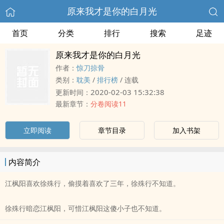
原来我才是你的白月光
首页
分类
排行
搜索
足迹
原来我才是你的白月光
作者：
惊刀掠骨
类别：
耽美
/
排行榜
/
连载
2020-02-03 15:32:38
更新时间：
最新章节：
分卷阅读11
立即阅读
章节目录
加入书架
内容简介
江枫阳喜欢徐殊行，偷摸着喜欢了三年，徐殊行不知道。
徐殊行暗恋江枫阳，可惜江枫阳这傻小子也不知道。