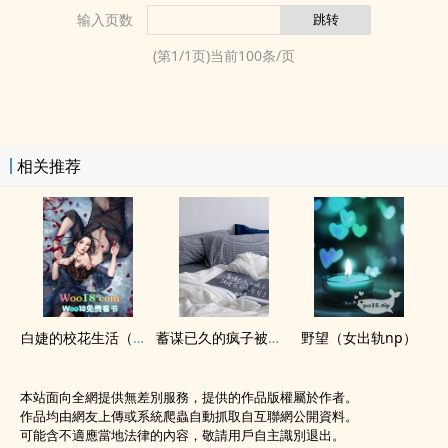
输入页数
(第
1
/
1
页)当前
100
条/页
相关推荐
白婕的校花生活（‍­​高­H‌‍甜文）
蓄谋已久的疯子被暗恋的人勾引了
野望（女出轨np）
本站面向全網提供無差別服務，提供的作品版權屬於作者。
作品均由網友上傳或系統爬蟲自動抓取自互聯網公開資料。
可能含不適應當地法律的內容，敬請用戶自主識別退出。