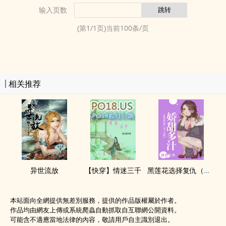
输入页数
(第
1
/
1
页)当前
100
条/页
相关推荐
异世流放
【快穿】情迷三千
黑莲花选择复仇（‌‎­乱‍‎‎伦​­­、NP、­‌高​‌H‎‌）
本站面向全網提供無差別服務，提供的作品版權屬於作者。
作品均由網友上傳或系統爬蟲自動抓取自互聯網公開資料。
可能含不適應當地法律的內容，敬請用戶自主識別退出。