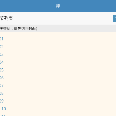
浮
节列表
序错乱，请先访问封面）
01
02
03
04
05
06
07
08
09
 10