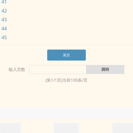
 41
 42
 43
 44
 45
尾页
输入页数
(第
1
/
1
页)当前
100
条/页