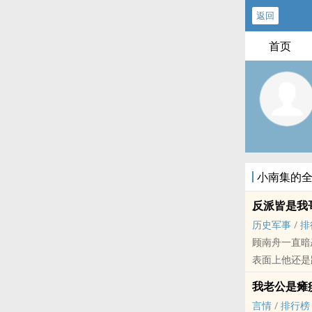
返回
首页
小南集的
反派皆是我哥
历史军事
/
排
顾南舟一直暗
表面上他还是
人，而自己居然
我老公是瘫痪
言情
/
排行榜