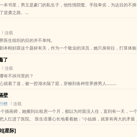
一本书里，男主是豪门的私生子，他性情阴鸷、手段卑劣，为达目的不择
了逆袭之路。
是男主瘫痪哥哥的未婚妻。
渊是一只温和无害的小绵羊，谁知道，某一天，小绵羊忽然露出了一口阴
连载
脖颈打转。
界医生组织的目的并不单纯。
：听说，你喜欢我弟弟？
剧本刚好跟这个题材有关，作为一个敬业的演员，她只身前往，打算体验
一个不为人知的原因。
，她有点背不动。
瘾了
连载
哪有不掉河里的？
E，伪半身瘫痪坐轮椅豪门男配vs为丈夫端茶倒水的小劳模女配（黑脸）。
心就着了道，被一腔湖水隔了屁，穿梭到各种世界撩男人……
国界医生（男主）vs当红一线气质女明星（女主）。
甜宠小白文，打脸，爽文。
俊男人，生猛黝黑的壮实汉子，冷血暴虐的假太监……
E，本文涉及娱乐纠纷，悬疑案件，战地实况。
隔壁
自己洗澡！
常的亢奋 : 我要尝尽天下男人的滋味。
强 都市情缘 情有独钟 悬疑推理
行榜
连载
 忘了告诉你，那些男人都是我的前世……
喜冤家 女配 穿书 逆袭
心长地看着她：“小姑娘，就算有再大的矛盾，也不能不让
[星际]