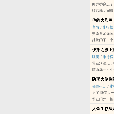
卿乔乔穿进了
临巅峰，完成
而卿乔乔，则
他的火烈鸟
她原以为，路
言情
/
排行榜
盯着她雪白的
姜盼参加无国
路渊声音低沉
她接的下一个
卿乔乔：……
其实背后还有
原身的锅太重
快穿之撩上
那就是———
耽美
/
排行榜
赎罪。
【阅读提示】
常在河边走，
【阅读提示】
①1v1，H
陆西晟一不小
①清冷英俊无
②搞笑轻松的
淡漠鬼畜的英
②1v1，H
隐形大佬住
一句话简介：
陆西晟内心异
内容标签： 强
都市生活
/
排
小攻冷笑 :
文案 陆芩是一个插画师，她搬到出租房一个月，都以为对面没人住，直到有一天，一个英俊的男人晕
内容标签： 欢
倒在门外，她把人扛进了医院。 医生语重
你男朋友..
人鱼生存法则