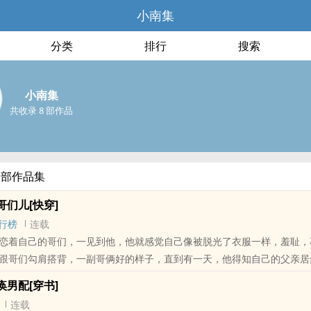
小南集
分类
排行
搜索
小南集
共收录 8 部作品
全部作品集
们儿[快穿]
行榜
连载
恋着自己的哥们，一见到他，他就感觉自己像被脱光了衣服一样，羞耻，
跟哥们勾肩搭背，一副哥俩好的样子，直到有一天，他得知自己的父亲居
是他..
男配[穿书]
连载