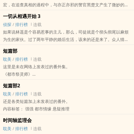
宏，在追查真相的過程中，与亦正亦邪的警官黑楚文产生了微妙的糾
葛。梦魇術、傀儡娃娃、恶灵、冤鬼、九阴九阳炼魂陣，诸多灵异事
一切从相遇开始 3
件在祁宏身邊发生，每次命悬一线的時候，黑楚文总是會出現在他的
侦探
/
排行榜
连载
身邊。面對利用祁宏要挟自己的敌人，黑楚文立下恶誓：你听着，我
如果说林遥是个容易惹事的主儿，那么，司徒就是个彻头彻尾以麻烦
会用自己的血染紅每一个祭灵符，在上面刻下你的四柱，你是所有祭
为生的家伙。过了两年平静的婚后生活，该来的还是来了。众人猜
灵师的敌人，不管你跑到哪里不管你变成了誰，祭灵师一族都會找到
测，这一次是冲着谁来的？司徒？还是林遥？
你，把你挫骨揚灰，让你万劫不复！展卷——你將看到身負恶咒的祭
短篇部
司徒：这个我真不知道。
灵师与黑道律师的惊险愛情故事 强攻 强受。
耽美
/
排行榜
连载
林遥：跟我有个屁关系？
这里是未在网络上发表过的番外集。
霍亮：别指望我，我还有个祖宗要对付。
《都市祭灵师》
要说靠谱，还得是人家叶慈。叶慈清清冷冷一句话：一根绳上的蚂
《兄弟鬼事》
蚱，谁都别想独善其身。
短篇部2
《一切先从相遇开始Ⅲ》
本文晋江独家发表。谢绝转载、改编。谢谢合作。
耽美
/
排行榜
连载
外加这些年来写过的小短篇。
本文10月19日（周六）入v，入我知道该掉收了。没办法看别一下。
还是各类短篇加上未发表过的番外。
内容标签： 强强 灵异神怪 情有独钟 欢喜冤家
有空回来串门。挥泪~）
内容标签： 强强 都市情缘 悬疑推理
时间轴监理会
耽美
/
排行榜
连载