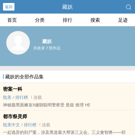
藏妖
返回
首页
分类
排行
搜索
足迹
藏妖
共收录 7 部作品
藏妖的全部作品集
密案一科
耽美
/
排行榜
连载
神秘腹黑面瘫攻X健朗聪明警察受 悬疑 推理 HE
都市祭灵师
耽美中文
/
排行榜
连载
一起诡异的剖尸案，涉及黑道最大帮派三义会。三义會智將——祁