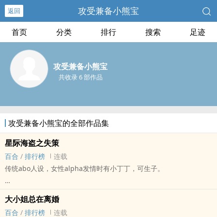
攻受兼备小熊宝
返回
首页
分类
排行
搜索
足迹
攻受兼备小熊宝
共收录 6 部作品
攻受兼备小熊宝的全部作品集
星际海盗之失策
百合
/
排行榜
连载
传统abo人设，女性alpha发情时有小丁丁，可生子。
作为一个披着beta皮混迹在一群alpha里面的黎天诺来说，此生最为
大小姐总在离婚
失策的大概就是被蓝君逸的美色所吸引，忘记自己omega的身份抢她
百合
/
排行榜
连载
回家。却没想到美人的确是个美人，却是个高品的alpha。