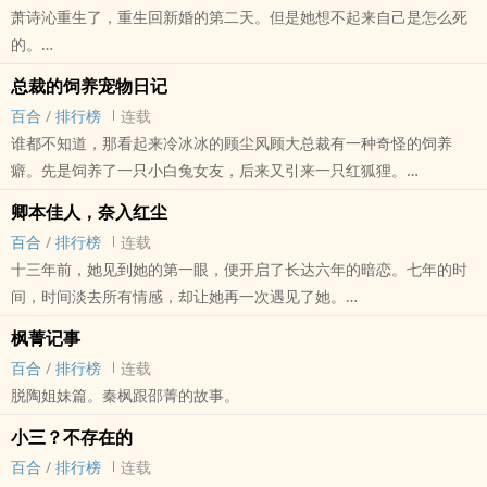
萧诗沁重生了，重生回新婚的第二天。但是她想不起来自己是怎么死
的。
唯一记得的，是青梅竹马的枕边人冷属秋婚后对她不理不睬的样子；
总裁的饲养宠物日记
记得的，是身体还算硬朗的父亲突然心脏病发作；记得的，是母亲整
百合
/
排行榜
连载
天以泪洗面郁郁而终。
谁都不知道，那看起来冷冰冰的顾尘风顾大总裁有一种奇怪的饲养
上天给了她重活一次的机会，今世她不会再信冷属秋的一句谎言，保
癖。先是饲养了一只小白兔女友，后来又引来一只红狐狸。
护好家人是她此生最大的心愿。
洛绾青:我听说有人喜欢养宠物。主人来啊～我们来‌‍人‌‎兽‍­啊 ～
卿本佳人，奈入红尘
顾尘风:我要的是人宠！人宠
冷属秋也重生了，在前世死时的瞬间，她才明白谁才是最重要的人。
百合
/
排行榜
连载
记忆里小糯米团子长大了，变成了活色生香的大美人。冷属秋觉得自
十三年前，她见到她的第一眼，便开启了长达六年的暗恋。七年的时
己是傻子，不要在怀的美人非要去报上一辈的仇。
间，时间淡去所有情感，却让她再一次遇见了她。
前世所亏欠的，今世定加倍偿还于
一个是治安大队专查黄赌毒的警察，一个却成了人尽可夫的外围女。
枫菁记事
百合
/
排行榜
连载
脱陶姐妹篇。秦枫跟邵菁的故事。
小三？不存在的
百合
/
排行榜
连载