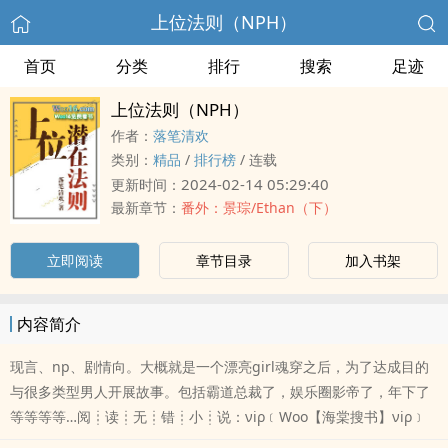
上位法则（NPH）
首页
分类
排行
搜索
足迹
上位法则（NPH）
作者：
落笔清欢
类别：
精品
/
排行榜
/
连载
2024-02-14 05:29:40
更新时间：
最新章节：
番外：景琮/Ethan（下）
立即阅读
章节目录
加入书架
内容简介
现言、np、剧情向。大概就是一个漂亮girl魂穿之后，为了达成目的
与很多类型男人开展故事。包括霸道总裁了，娱乐圈影帝了，年下了
等等等等…阅┊读┊无┊错┊小┊说：νiρ﹝Woo【海棠搜书】νiρ﹞