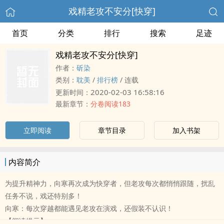
戏精老攻不安分[快穿]
首页
分类
排行
搜索
足迹
戏精老攻不安分[快穿]
作者：
斫染
类别：
耽美
/
排行榜
/
连载
2020-02-03 16:58:16
更新时间：
最新章节：
分卷阅读183
立即阅读
章节目录
加入书架
内容简介
为提升精神力，向寒再次成为快穿者，但老攻每次都悄悄跟随，扰乱
任务不说，戏还特别多！
向寒：每次穿越都能遇见老攻在演戏，还假装不认识！
【阅读提示】