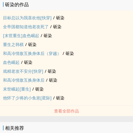
斫染的作品
目标总以为我喜欢他[快穿]
/
斫染
全帝国都知道他老攻死了
/
斫染
[末世重生]血色崛起
/
斫染
重生之韩棋
/
斫染
和高冷情敌互换身体后（穿越）
/
斫染
血色崛起
/
斫染
戏精老攻不安分[快穿]
/
斫染
和高冷情敌互换身体后
/
斫染
末世崛起[重生]
/
斫染
他怀了少将的小鱼崽[星际]
/
斫染
查看全部作品
相关推荐