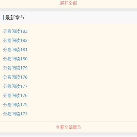
展开全部
快穿，主受，1V1
戏精攻X傻白甜受，无逻辑，洒狗血
最新章节
本文为《目标总以为我喜欢他[快穿]》的续篇，故事独立，没看过前
文不影响阅读
分卷阅读183
分卷阅读182
内容标签： 穿越时空 星际 系统 快穿
分卷阅读181
分卷阅读180
分卷阅读179
分卷阅读178
分卷阅读177
分卷阅读176
分卷阅读175
分卷阅读174
查看全部章节