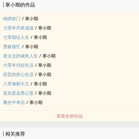
寒小期的作品
锦绣农门
/
寒小期
七零年代美滋滋
/
寒小期
七零错位人生
/
寒小期
贾赦很忙
/
寒小期
老太太的咸鱼人生
/
寒小期
六零年代好生活
/
寒小期
芸芸的舒心生活
/
寒小期
八零海鲜大王
/
寒小期
皇后是朵黑心莲
/
寒小期
重生中考后
/
寒小期
查看全部作品
相关推荐