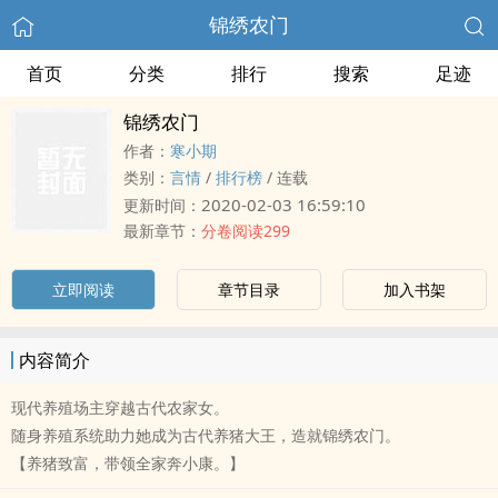
锦绣农门
首页
分类
排行
搜索
足迹
锦绣农门
作者：
寒小期
类别：
言情
/
排行榜
/
连载
2020-02-03 16:59:10
更新时间：
最新章节：
分卷阅读299
立即阅读
章节目录
加入书架
内容简介
现代养殖场主穿越古代农家女。
随身养殖系统助力她成为古代养猪大王，造就锦绣农门。
【养猪致富，带领全家奔小康。】