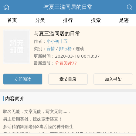
与夏三滥同居的日常
首页
分类
排行
搜索
足迹
与夏三滥同居的日常
作者：
小小初十五
类别：
言情
/
排行榜
/
连载
2020-03-18 06:13:37
更新时间：
最新章节：
分卷阅读77
立即阅读
章节目录
加入书架
内容简介
取名无能，文案无能，写文无能......
男主后期英雄，撩妹宠妻还直！
多话精的舞蹈老师X毒舌怪的神外医生
男主窒息骚操作一大堆，严重怀疑有着我爱你但绝不放过你的变态心