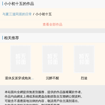
小小初十五的作品
同居前
夏医生：早知道房客是她就该说我死了，这是凶宅不住人。
与夏三滥同居的日常
/
小小初十五
饺子：若不是现状比下油锅更惨，谁会想要住进刻薄鬼的家？
同居时
查看全部作品
夏医生：从没见过看动画片也能鬼哭狼嚎的疯女人。
饺子：从没见过除了不收拾自己其他哪哪都收拾的怪人。
相关推荐
同居几个月
夏医生：绞尽脑汁想合法化......
饺子：费尽心机想来大姨妈......
十五小剧场
某位曾说择偶标准是不吵不闹不爱喝酒的温柔女人
某位曾说理想型是体贴大度对自己千依百顺的男人
退休反派穿成炮灰女配[快穿]/魔道小姐姐[快穿]
沉醉不醒
烈途
真香……想问问，脸疼不疼？
本站面向全網提供無差別服務，提供的作品版權屬於作者。
内容标签： 欢喜冤家 甜文
作品均由網友上傳或系統爬蟲自動抓取自互聯網公開資料。
可能含不適應當地法律的內容，敬請用戶自主識別退出。