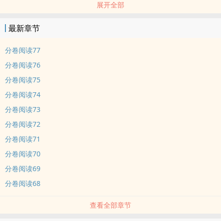
展开全部
理
前期各种浪骚贱，后期各种甜宠萌
最新章节
怼妻时他是这样:
饺子喝着烧仙草，夏医生放硬膜下血肿清除手术视频。
分卷阅读77
饺子:恶心死我对你能有什么好处？
分卷阅读76
夏医生:很多，比如可以一个人住。
分卷阅读75
追妻时他是这样:
分卷阅读74
夏医生:我不可能喜欢我去过的每个座城市，就算是生活了五年的纽约
我也喜欢不起来。你听明白了吗？
分卷阅读73
饺子:嗯。
分卷阅读72
夏医生:复述一遍。
分卷阅读71
饺子:你不可能喜欢你去过的每一座城市……
分卷阅读70
夏医生摇头:不对，再想想。
分卷阅读69
饺子:你不可能喜欢你遇上的每一个人，可你只喜欢我。
夏医生:总算听明白了。
分卷阅读68
勇猛怼妻一时爽，跪舔追妻火葬场……
查看全部章节
作为典型金牛座的夏医生喜欢人的表现是什么呢？给她花很多很多
钱，还不告诉她……