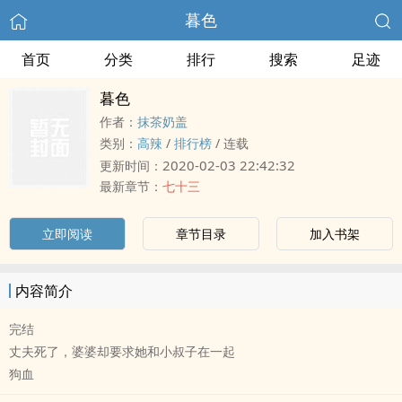
暮色
首页
分类
排行
搜索
足迹
暮色
作者：
抹茶奶盖
类别：
‍​​高‍­​辣‍
/
排行榜
/
连载
2020-02-03 22:42:32
更新时间：
最新章节：
七十三
立即阅读
章节目录
加入书架
内容简介
完结
丈夫死了，婆婆却要求她和小叔子在一起
狗血