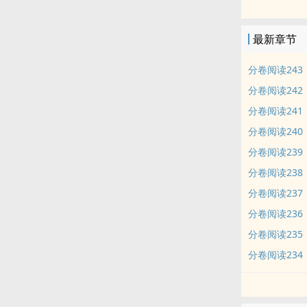
——该撩骚的
…………
最新章节
多年之后，当
制药大亨/唯
分卷阅读243
分卷阅读242
贺少征：拿烟的
分卷阅读241
分卷阅读240
——————
ps：放飞自
分卷阅读239
分卷阅读238
主受，桀骜不
分卷阅读237
分卷阅读236
内容标签： 强
分卷阅读235
分卷阅读234