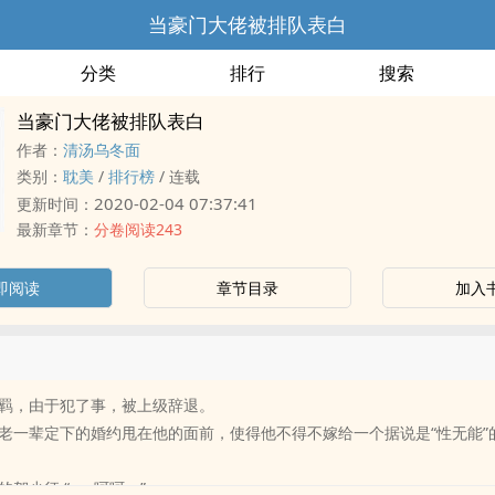
当豪门大佬被排队表白
分类
排行
搜索
当豪门大佬被排队表白
作者：
清汤乌冬面
类别：
‌耽​‎‌美­
/
排行榜
/
连载
2020-02-04 07:37:41
更新时间：
最新章节：
分卷阅读243
即阅读
章节目录
加入
羁，由于犯了事，被上级辞退。
老一辈定下的婚约甩在他的面前，使得他不得不嫁给一个据说是“性无能”
贺少征:“……呵呵。”