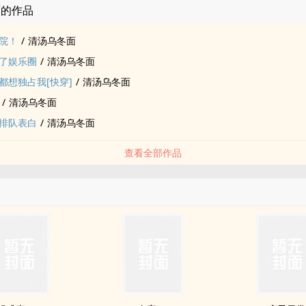
面的作品
院！
/
清汤乌冬面
了娱乐圈
/
清汤乌冬面
都想独占我[快穿]
/
清汤乌冬面
/
清汤乌冬面
排队表白
/
清汤乌冬面
查看全部作品