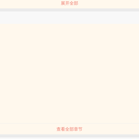
展开全部
，继续撩骚，多大点事儿。
贺少征重成上位者，看到曾经被他【一手教过的小奶狗/毁了婚约的未婚夫
一信任的挚友……】都纷纷找上门来了之后……
手微微颤抖.jpg
我，狗血现代架空苏爽轻小说，背景同性婚姻合法。
驯风流受，男主真·大佬，全员单箭头男主。
强 豪门世家 打脸 爽文
查看全部章节