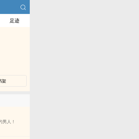
足迹
书架
的男人！