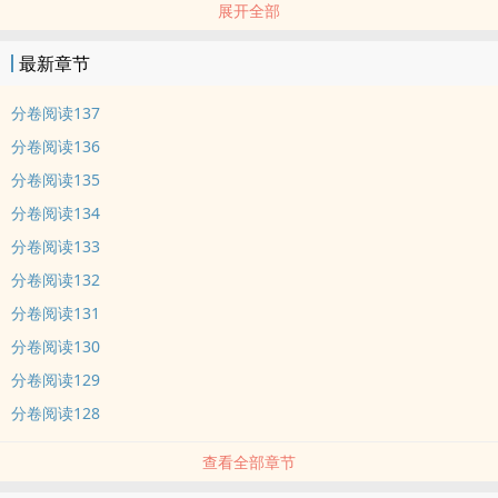
展开全部
特安办将他判定为无害级穿越者，准其获得临时户口并享有公民权。
————————
最新章节
白兰高中新来的那位转学生，长得超帅，可惜是个重度中二病。他将
白兰称为我的帝国，将数学老师视为智者……看在他长得帅的份上，班
分卷阅读137
上大部分人都愿意配合他的脑洞，班草喻临尤为积极。
分卷阅读136
分卷阅读135
越维新：“我的预言能力告诉我……”
分卷阅读134
喻临：“停停停，你这样的预言毫无仪式感，重新来！”
分卷阅读133
不是，我真的是穿越的，我正在为获得华国正式户口而努力，你们才
分卷阅读132
是中二病啊！
分卷阅读131
分卷阅读130
【告白小剧场】喻临把越维新堵在座位里，明明是土生土长的地球
分卷阅读129
人，却擅自给自己加戏：“你来自晨曦大陆？好巧，其实我是个隐藏在
地球的巴库星人。咱们来讨论下晨曦大陆和巴库星的联姻……哦不，联
分卷阅读128
手入侵地球计划吧。”
查看全部章节
内容标签： 穿越时空 异能 甜文 校园