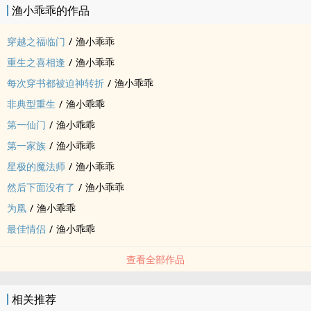
渔小乖乖的作品
穿越之福临门
/
渔小乖乖
重生之喜相逢
/
渔小乖乖
每次穿书都被迫神转折
/
渔小乖乖
非典型重生
/
渔小乖乖
第一仙门
/
渔小乖乖
第一家族
/
渔小乖乖
星极的魔法师
/
渔小乖乖
然后下面没有了
/
渔小乖乖
为凰
/
渔小乖乖
最佳情侣
/
渔小乖乖
查看全部作品
相关推荐