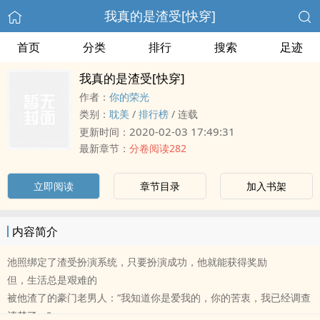
我真的是渣受[快穿]
首页
分类
排行
搜索
足迹
我真的是渣受[快穿]
作者：
你的荣光
类别：
耽美
/
排行榜
/
连载
2020-02-03 17:49:31
更新时间：
最新章节：
分卷阅读282
立即阅读
章节目录
加入书架
内容简介
池照绑定了渣受扮演系统，只要扮演成功，他就能获得奖励
但，生活总是艰难的
被他渣了的豪门老男人：“我知道你是爱我的，你的苦衷，我已经调查
清楚了。”