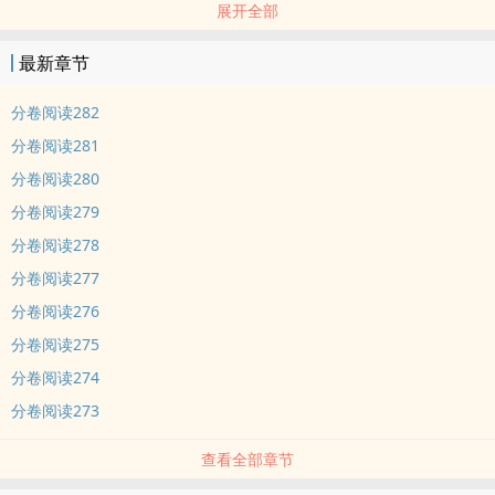
展开全部
被他渣了的星际上将：“别再勉强了！我一直都知道，你没有背叛
我。”
最新章节
被他渣了的娱乐圈大佬：“不要闹了。亲爱的，跟我回家好吗？”
被他渣了的黑暗哨兵：“到现在了，你还要说那不是我的孩子吗？”
分卷阅读282
被他渣了的摄政王：“江山是你的，但你是我的。”
分卷阅读281
……
分卷阅读280
池照一个爆哭：“大佬，信我一回好吗，让我拿一回奖励可以吗？”
分卷阅读279
【自以为演技非常好其实天天都在掉马的受X无敌深情每次都能精准扒
马的攻】
分卷阅读278
1v1，攻是一个人
分卷阅读277
内容标签： 甜文 快穿
分卷阅读276
分卷阅读275
分卷阅读274
分卷阅读273
查看全部章节