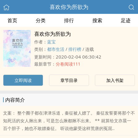
喜欢你为所欲为
首页
分类
排行
搜索
足迹
喜欢你为所欲为
作者：
蓝宝
类别：
都市生活
/
排行榜
/
连载
2020-02-04 06:30:42
更新时间：
最新章节：
分卷阅读111
立即阅读
章节目录
加入书架
内容简介
文案： 整个圈子都在津津乐道，秦征被人嫖了。 秦征发誓要将那个不
知死活的女人揪出来，可是怎么揪都揪不出来。 ** 就算给文亦晨一
百个胆子，她也不敢嫖秦征。 听说他蒙受这样荒唐的冤屈..