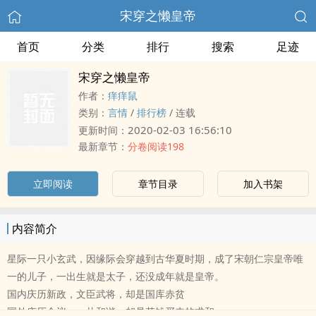
宋穿之懒皇帝
首页
分类
排行
搜索
足迹
宋穿之懒皇帝
作者：
痒痒鼠
类别：
言情
/
排行榜
/
连载
2020-02-03 16:56:10
更新时间：
最新章节：
分卷阅读198
立即阅读
章节目录
加入书架
内容简介
星际一只小玄武，因缘际会穿越到古华夏时期，成了宋朝仁宗皇帝唯
一的儿子，一出生就是太子，还没成年就是皇帝。
国内庆历新政，文臣武将，却是国库赤贫
国外庆历合议，一片和谐，却是花钱买来的求和。