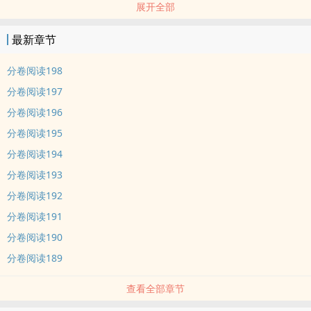
展开全部
为了做个每天睡到自然醒，醒来赏光看景观戏、吃喝玩乐的太平皇
帝，小玄武伸伸懒腰，一拳打得西夏皇帝李元昊胸破亡故。
最新章节
大宋第一美女皇后扶着太上皇后，婆媳俩眼睛瞪的溜儿圆：官家威武
不光没有去世还荣升为太上皇，历史上的宋仁宗赵祯一边大哭祖宗家
分卷阅读198
法重文轻武，一边高兴的迁都燕京；包拯、范仲淹、苏轼、欧阳
分卷阅读197
修、、、早朝上不能睡觉，官家！
分卷阅读196
分卷阅读195
内容标签： 穿越时空 种田文 甜文 爽文
分卷阅读194
分卷阅读193
分卷阅读192
分卷阅读191
分卷阅读190
分卷阅读189
查看全部章节