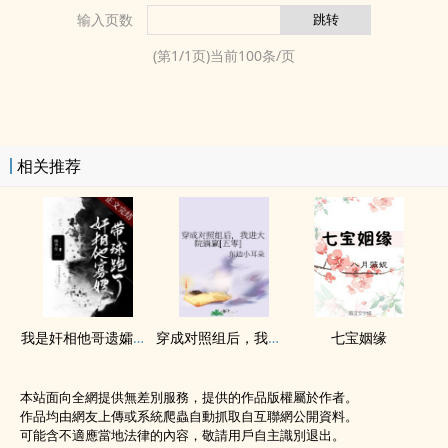
输入页数
(第
1
/
1
页)当前
100
条/页
相关推荐
我是奸相他哥遗孀（重生）
穿成对照组后，我进大院躺赢[五零]
七宝姻缘
本站面向全網提供無差別服務，提供的作品版權屬於作者。
作品均由網友上傳或系統爬蟲自動抓取自互聯網公開資料。
可能含不適應當地法律的內容，敬請用戶自主識別退出。