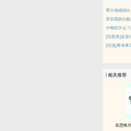
帮大佬戒掉白
穿后我肤白貌
今晚吃什么？[
[综英美]反
[综漫]希有希
相关推荐
在恐怖片