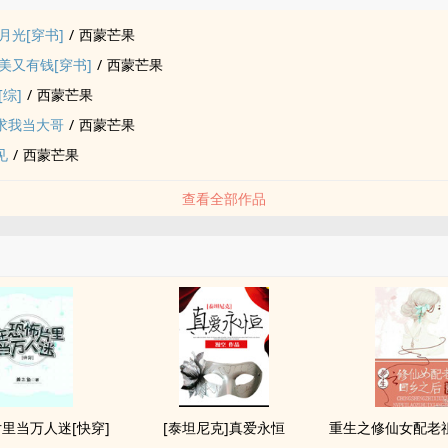
月光[穿书]
/
西蒙芒果
美又有钱[穿书]
/
西蒙芒果
综]
/
西蒙芒果
派求我当大哥
/
西蒙芒果
见
/
西蒙芒果
查看全部作品
里当万人迷[快穿]
[泰坦尼克]真爱永恒
重生之修仙女配老