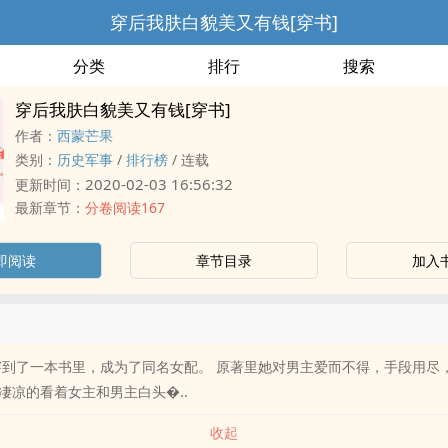
穿后我肤白貌美又有钱[穿书]
分类
排行
搜索
穿后我肤白貌美又有钱[穿书]
作者：
西蒙芒果
类别：
历史军事
/
排行榜
/
连载
2020-02-03 16:56:32
更新时间：
最新章节：
分卷阅读167
即阅读
章节目录
加入
穿到了一本书里，成为了同名女配。 原著里她对男主爱而不得，手段用尽
凄凉的看着女主和男主白头�..
收起