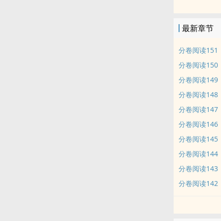
舍友：孟浮生
姜晓峰：！！
最新章节
几天后，孟浮
他看一眼花坛
分卷阅读151
当天学校论坛
分卷阅读150
……
分卷阅读149
不久之后，姜
分卷阅读148
打不择手段硬
姜晓峰尴尬而
分卷阅读147
孟浮生冷笑：
分卷阅读146
这是一个受在
分卷阅读145
逻辑，没有逻
分卷阅读144
排雷：1、攻
分卷阅读143
2、拒绝扒榜
3、作者智硬
分卷阅读142
4、游戏设定
内容标签： 情