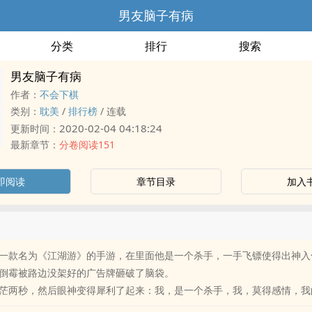
男友脑子有病
分类
排行
搜索
男友脑子有病
作者：
不会下棋
类别：
耽美
/
排行榜
/
连载
2020-02-04 04:18:24
更新时间：
最新章节：
分卷阅读151
即阅读
章节目录
加入
一款名为《江湖游》的手游，在里面他是一个杀手，一手飞镖使得出神入
倒霉被路边没架好的广告牌砸破了脑袋。
茫两秒，然后眼神变得犀利了起来：我，是一个杀手，我，莫得感情，我
……