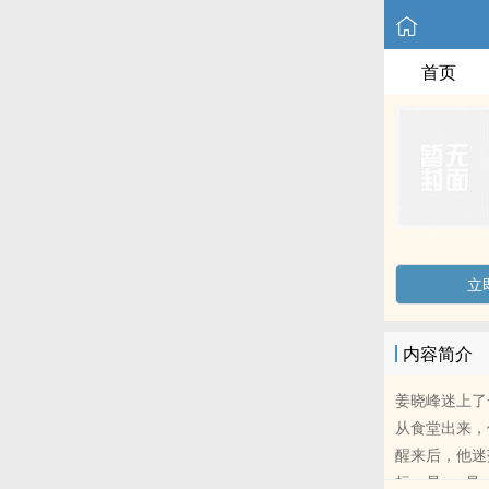
首页
立
内容简介
姜晓峰迷上了
从食堂出来，
醒来后，他迷
标，是……是