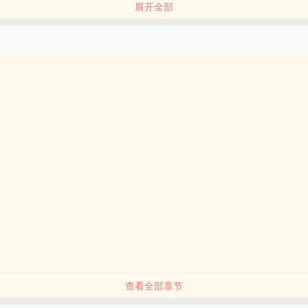
展开全部
可真好心啊，不仅送晓峰来医院，还垫付了医药费。
！是他，我的目标，一梦浮生！
生在路上被一个折叠成心形的“飞镖”砸中。
后鬼鬼祟祟的姜晓峰：……
：惊爆！经管系男神孟浮生被男生当众塞情书！他接了！他接了！他居然
晓峰清醒过来，震惊地发现自己多了个男朋友，还听说这个男朋友是他千
生生掰弯追回来的。
僵硬：“那个……分手……”
“做梦。”
脑子出问题的情况下掰弯攻，攻在受病好之后反过来掰弯受的互相掰弯的
辑！甜就是逻辑！
受身心全都一对一，主受；
，拒绝人身攻击，不爱点叉，请不要互相伤害；
且偶尔逻辑死，考究党求放过；
是作者瞎设的，学校背景全部架空，请勿和现实对号入座。
查看全部章节
有独钟 甜文 校园