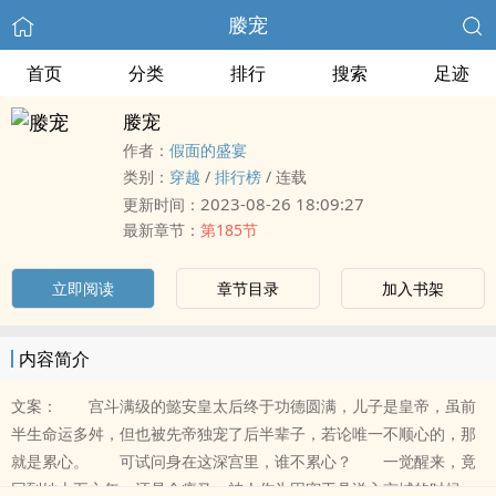
媵宠
首页
分类
排行
搜索
足迹
媵宠
作者：
假面的盛宴
类别：
穿越
/
排行榜
/
连载
2023-08-26 18:09:27
更新时间：
最新章节：
第185节
立即阅读
章节目录
加入书架
内容简介
文案： 宫斗满级的懿安皇太后终于功德圆满，儿子是皇帝，虽前
半生命运多舛，但也被先帝独宠了后半辈子，若论唯一不顺心的，那
就是累心。 可试问身在这深宫里，谁不累心？ 一觉醒来，竟
回到她十五之年，还是个瘦马，被人作为固宠工具送入京城的时候，