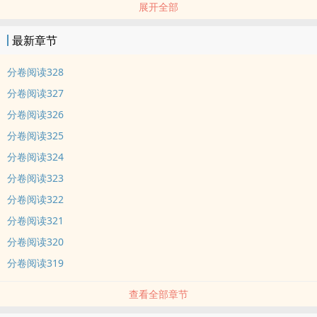
展开全部
故事就这么开始了…… ps:洁党勿入！！！！！！！ ps:女主从
头到尾的人生赢家，只是碍于身份和眼界，上辈子赢得艰难点，这辈
最新章节
子躺赢。吃吃喝喝甜甜养孩子的半宫斗文。男主是太子，后来是皇
帝，女主入东宫之前，太子已经有正妃及数位妾室，具体参考文名媵
分卷阅读328
宠的媵字，所以指望一上来就独宠的直接右上角，后期会独宠。洁党
分卷阅读327
勿入！！！ 内容标签：种田文 宫斗 重生 甜文 主角：苏盘
分卷阅读326
儿、宗琮 ┃ 配角：太子妃、裴永昌、陈平武、晴姑姑、福禄等 ┃ 其
分卷阅读325
它：重生、日常、甜文 作品简评： 本文从作为后宫最高者皇
太后的视角切入，漫长的宫廷生涯消磨掉了懿安皇太后的真心，她以
分卷阅读324
为自己不爱先帝，殊不知相思早已成疾，恰恰就在这时命运让她重回
分卷阅读323
年轻，一切都还处于起点，正是她被人买下送入东宫之时。前世帝王
分卷阅读322
心难测却宠她至极的建平帝如今只是太子，东宫依旧机锋四起，危机
分卷阅读321
四伏，不过没关系，擒获他不过是熟门熟路，再来一次依旧手到擒
分卷阅读320
来。 文章立意新颖，文笔老练，描述尽了紫禁城里许多人的酸甜
苦辣喜怒悲欢。
分卷阅读319
查看全部章节