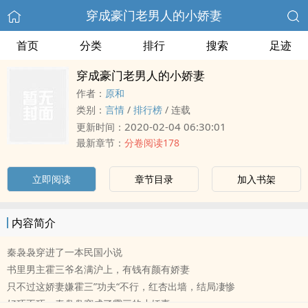
穿成豪门老男人的小娇妻
首页
分类
排行
搜索
足迹
穿成豪门老男人的小娇妻
作者：
原和
类别：
言情
/
排行榜
/
连载
2020-02-04 06:30:01
更新时间：
最新章节：
分卷阅读178
立即阅读
章节目录
加入书架
内容简介
秦袅袅穿进了一本民国小说
书里男主霍三爷名满沪上，有钱有颜有娇妻
只不过这娇妻嫌霍三”功夫“不行，红杏出墙，结局凄惨
好巧不巧，秦袅袅穿成了霍三的小娇妻