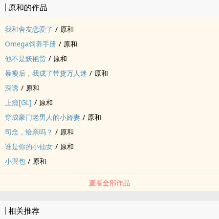
原和的作品
我和舍友恋爱了
/
原和
Omega饲养手册
/
原和
他不是妖艳货
/
原和
暴瘦后，我成了带货万人迷
/
原和
深诱
/
原和
上瘾[GL]
/
原和
穿成豪门老男人的小娇妻
/
原和
司念，给亲吗？
/
原和
谁是你的小仙女
/
原和
小哭包
/
原和
查看全部作品
相关推荐