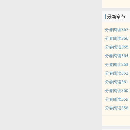
最新章节
分卷阅读367
分卷阅读366
分卷阅读365
分卷阅读364
分卷阅读363
分卷阅读362
分卷阅读361
分卷阅读360
分卷阅读359
分卷阅读358