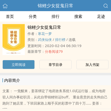
锦鲤少女捉鬼日常
首页
分类
排行
搜索
足迹
锦鲤少女捉鬼日常
作者：
寒花一梦
类别：
武侠仙侠
/
排行榜
/
连载
2020-02-04 06:30:19
更新时间：
最新章节：
分卷阅读79
立即阅读
章节目录
加入书架
内容简介
文案： 一觉醒来，姜茶绑定了地府政务系统1.0试运行版，成为地府
驻人间办事处职员，从此自带锦鲤转运buff。 重金悬赏的走失狗自己
跑到了她店里，下班回家路上顺手买的彩票中了四十万…… 姜茶：
[沉..