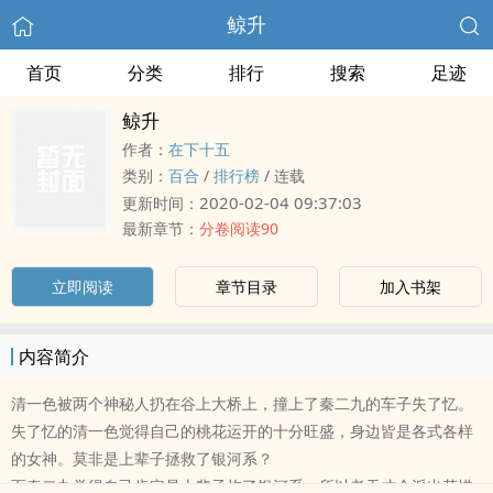
鲸升
首页
分类
排行
搜索
足迹
鲸升
作者：
在下十五
类别：
百合
/
排行榜
/
连载
2020-02-04 09:37:03
更新时间：
最新章节：
分卷阅读90
立即阅读
章节目录
加入书架
内容简介
清一色被两个神秘人扔在谷上大桥上，撞上了秦二九的车子失了忆。
失了忆的清一色觉得自己的桃花运开的十分旺盛，身边皆是各式各样
的女神。莫非是上辈子拯救了银河系？
而秦二九觉得自己肯定是上辈子炸了银河系，所以老天才会派出花惜