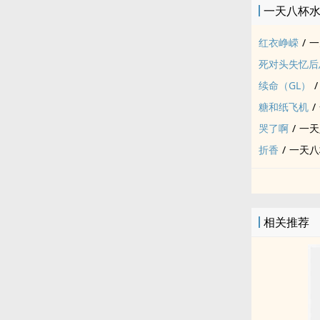
一天八杯
红衣峥嵘
/
一
死对头失忆后
续命（GL）
/
糖和纸飞机
/
哭了啊
/
一天
折香
/
一天八
相关推荐