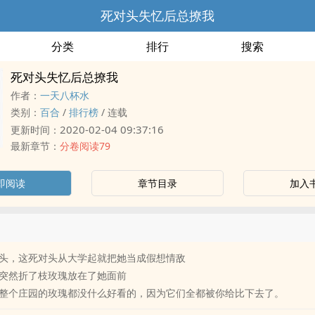
死对头失忆后总撩我
分类
排行
搜索
死对头失忆后总撩我
作者：
一天八杯水
类别：
百合
/
排行榜
/
连载
2020-02-04 09:37:16
更新时间：
最新章节：
分卷阅读79
即阅读
章节目录
加入
头，这死对头从大学起就把她当成假想情敌
突然折了枝玫瑰放在了她面前
整个庄园的玫瑰都没什么好看的，因为它们全都被你给比下去了。