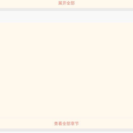
展开全部
子坏掉了怎么办，每天瞎瘠薄撩拨我，在线等，挺急的
查看全部章节