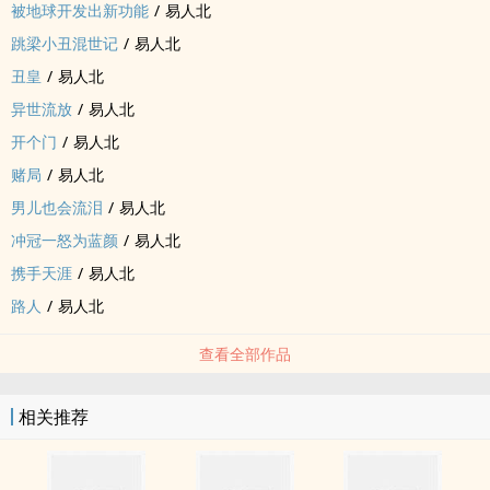
被地球开发出新功能
/
易人北
跳梁小丑混世记
/
易人北
丑皇
/
易人北
异世流放
/
易人北
开个门
/
易人北
赌局
/
易人北
男儿也会流泪
/
易人北
冲冠一怒为蓝颜
/
易人北
携手天涯
/
易人北
路人
/
易人北
查看全部作品
相关推荐